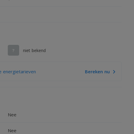
?
niet bekend
 energietarieven
Bereken nu
Nee
Nee