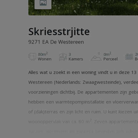
Skriesstrjitte
9271 EA De Westereen
2
2
80m
3
0m
2
Wonen
Kamers
Perceel
B
Alles wat u zoekt in een woning vindt u in deze 
Westereen (Nederlands: Zwaagwesteinde), verdeeld
voorzieningen dichtbij. De appartementen zijn geb
hebben een warmtepompinstallatie en vloerverwar
of (dak)terras en zijn licht en ruim. U kunt kiezen 
2
woonoppervlak van ca. 80 m
. Zeven appartement
garage. Bergingen en garages bevinden zich ach