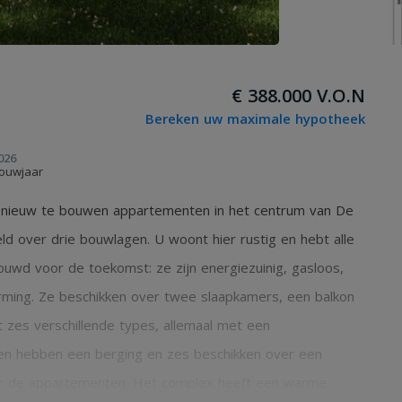
€ 388.000 V.O.N
Bereken uw maximale hypotheek
026
ouwjaar
13 nieuw te bouwen appartementen in het centrum van De
 over drie bouwlagen. U woont hier rustig en hebt alle
ouwd voor de toekomst: ze zijn energiezuinig, gasloos,
ming. Ze beschikken over twee slaapkamers, een balkon
uit zes verschillende types, allemaal met een
en hebben een berging en zes beschikken over een
ter de appartementen. Het complex heeft een warme