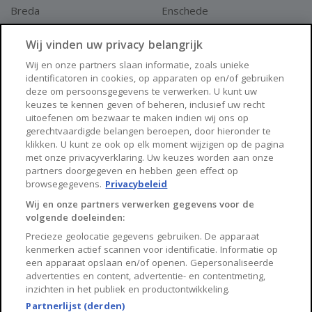
Breda
Enschede
Apeldoorn
Amersfoort
Wij vinden uw privacy belangrijk
Haarlem
Zaanstad
Wij en onze partners slaan informatie, zoals unieke
identificatoren in cookies, op apparaten op en/of gebruiken
Arnhem
Zwolle
deze om persoonsgegevens te verwerken. U kunt uw
keuzes te kennen geven of beheren, inclusief uw recht
Huisnet
uitoefenen om bezwaar te maken indien wij ons op
gerechtvaardigde belangen beroepen, door hieronder te
klikken. U kunt ze ook op elk moment wijzigen op de pagina
Over Huisnet
met onze privacyverklaring. Uw keuzes worden aan onze
partners doorgegeven en hebben geen effect op
Algemene voorwaarden
browsegegevens.
Privacybeleid
Privacybeleid
Wij en onze partners verwerken gegevens voor de
volgende doeleinden:
Contact
Precieze geolocatie gegevens gebruiken. De apparaat
Sitemap
kenmerken actief scannen voor identificatie. Informatie op
een apparaat opslaan en/of openen. Gepersonaliseerde
advertenties en content, advertentie- en contentmeting,
inzichten in het publiek en productontwikkeling.
Partnerlijst (derden)
Copyright 2026, Huisnet is onderdeel van Property Portals