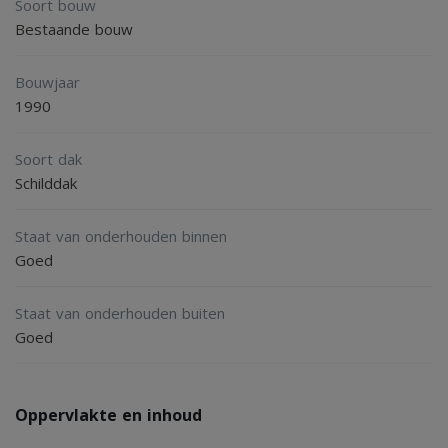
Soort bouw
onder de nok.
Bestaande bouw
Bouwjaar
Zoekt u een ruime, sfeervolle eengezinswoning in
1990
Hellevoetsluis? Dan is deze 4 kamer woning aan de
Chopinstraat zeker een bezichtiging waard!
Soort dak
Schilddak
Staat van onderhouden binnen
Goed
Staat van onderhouden buiten
Goed
Oppervlakte en inhoud