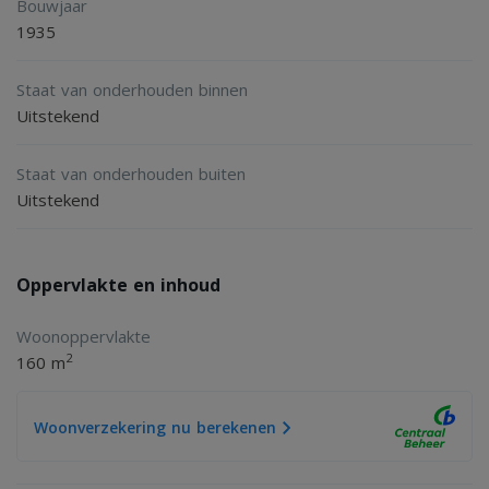
Bouwjaar
Also in this rental house:
1935
- Parking permit possible
Staat van onderhouden binnen
- Separate shower x2
Uitstekend
- Bath tub
- Separate toilet
Staat van onderhouden buiten
- Storage: shed
Uitstekend
- Ground, 1st and 2nd floor
- Floor heating
Oppervlakte en inhoud
- Energy label: A+
Woonoppervlakte
- Garden
2
160 m
Conditions:
Woonverzekering nu berekenen
- Pets allowed
- Smoking not allowed