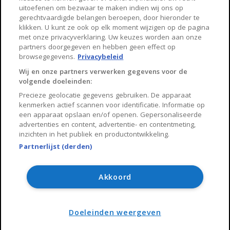
Huisnet
uitoefenen om bezwaar te maken indien wij ons op
gerechtvaardigde belangen beroepen, door hieronder te
klikken. U kunt ze ook op elk moment wijzigen op de pagina
Over Huisnet
met onze privacyverklaring. Uw keuzes worden aan onze
partners doorgegeven en hebben geen effect op
Algemene voorwaarden
browsegegevens.
Privacybeleid
Privacybeleid
Wij en onze partners verwerken gegevens voor de
volgende doeleinden:
Contact
Precieze geolocatie gegevens gebruiken. De apparaat
Sitemap
kenmerken actief scannen voor identificatie. Informatie op
een apparaat opslaan en/of openen. Gepersonaliseerde
advertenties en content, advertentie- en contentmeting,
inzichten in het publiek en productontwikkeling.
Partnerlijst (derden)
Copyright 2026, Huisnet is onderdeel van Property Portals
B.V.
Akkoord
Algemene voorwaarden
Privacy Policy
Doeleinden weergeven
Sitemap
Amsterdam Housing
Contact de makelaar