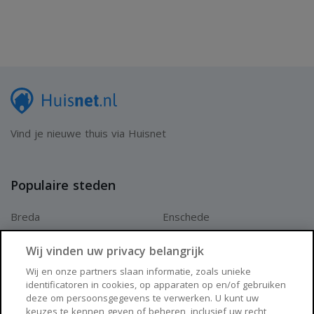
Vind je nieuwe thuis via Huisnet
Populaire steden
Breda
Enschede
Apeldoorn
Amersfoort
Wij vinden uw privacy belangrijk
Haarlem
Zaanstad
Wij en onze partners slaan informatie, zoals unieke
identificatoren in cookies, op apparaten op en/of gebruiken
Arnhem
Zwolle
deze om persoonsgegevens te verwerken. U kunt uw
keuzes te kennen geven of beheren, inclusief uw recht