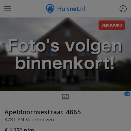
VERHUURD
33
Apeldoornsestraat 4865
3781 PN Voorthuizen
€ 1.250 p/m