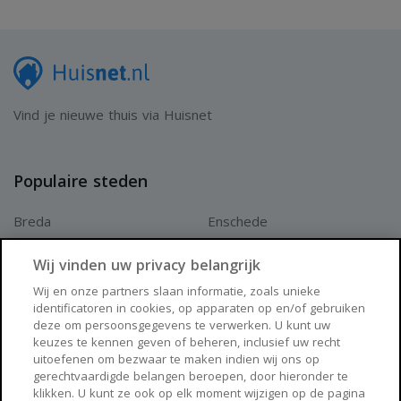
Vind je nieuwe thuis via Huisnet
Populaire steden
Breda
Enschede
Apeldoorn
Amersfoort
Wij vinden uw privacy belangrijk
Haarlem
Zaanstad
Wij en onze partners slaan informatie, zoals unieke
identificatoren in cookies, op apparaten op en/of gebruiken
Arnhem
Zwolle
deze om persoonsgegevens te verwerken. U kunt uw
keuzes te kennen geven of beheren, inclusief uw recht
Huisnet
uitoefenen om bezwaar te maken indien wij ons op
gerechtvaardigde belangen beroepen, door hieronder te
klikken. U kunt ze ook op elk moment wijzigen op de pagina
Over Huisnet