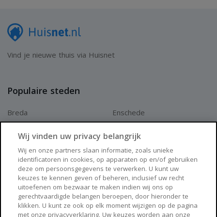
Vind je nieuwe thuis via Huisnet
Populaire steden
Breda
Enschede
Apeldoorn
Amersfoort
Wij vinden uw privacy belangrijk
Haarlem
Zaanstad
Wij en onze partners slaan informatie, zoals unieke
identificatoren in cookies, op apparaten op en/of gebruiken
Arnhem
Zwolle
deze om persoonsgegevens te verwerken. U kunt uw
keuzes te kennen geven of beheren, inclusief uw recht
Huisnet
uitoefenen om bezwaar te maken indien wij ons op
gerechtvaardigde belangen beroepen, door hieronder te
klikken. U kunt ze ook op elk moment wijzigen op de pagina
Over Huisnet
met onze privacyverklaring. Uw keuzes worden aan onze