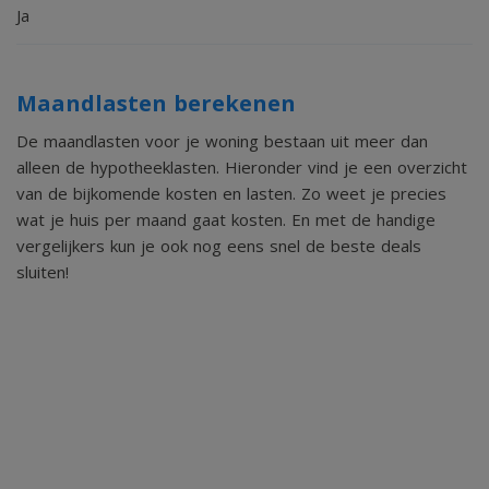
Ja
******************************************************
ENGLISH VERSION
Maandlasten berekenen
De maandlasten voor je woning bestaan uit meer dan
2
Beautiful and luxurious turn-key apartment of 153m
alleen de hypotheeklasten. Hieronder vind je een overzicht
van de bijkomende kosten en lasten. Zo weet je precies
located in the apartment complex "The George" on the
wat je huis per maand gaat kosten. En met de handige
Zuidas.
vergelijkers kun je ook nog eens snel de beste deals
Luxurious finish, large south-facing terrace on the
sluiten!
Boelegracht and a parking space in the underground
parking garage.
"The George" was built under architecture and completed
this year. The building is characterized by many green and
sustainable facilities.