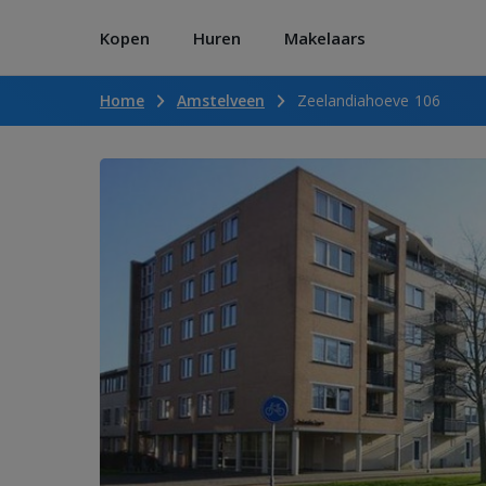
Kopen
Huren
Makelaars
Home
Amstelveen
Zeelandiahoeve 106