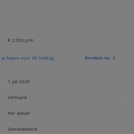
€ 2.550 p/m
 je kopen voor dit bedrag
Bereken nu
pay the rent himself
1 juli 2026
Verhuurd
Per datum
ctricity/Water, TV/Internet and local Taxes.
Gemeubileerd