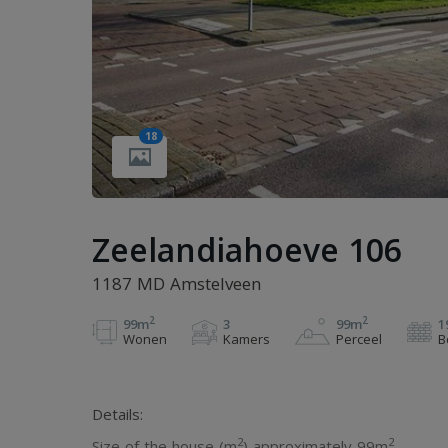
18
Zeelandiahoeve 106
1187 MD Amstelveen
2
2
99m
3
99m
1
Wonen
Kamers
Perceel
B
Details:
2
2
Size of the house (m
) approximately 99m