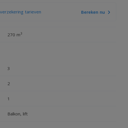
erzekering tarieven
Bereken nu
3
270 m
3
2
1
Balkon, lift