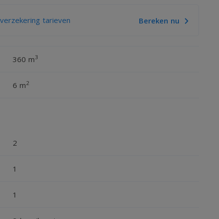
erzekering tarieven
Bereken nu
3
360 m
2
6 m
2
1
1