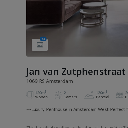
43
Jan van Zutphenstraat
1069 RS Amsterdam
2
2
120m
2
120m
2
Wonen
Kamers
Perceel
B
~~Luxury Penthouse in Amsterdam West Perfect fo
This beautiful penthouse, located at the Jan Van Z