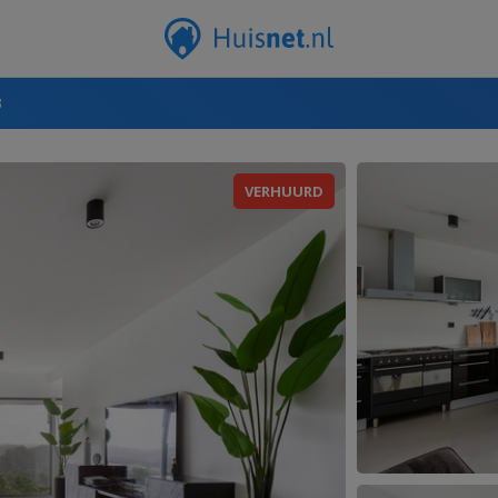
3
VERHUURD