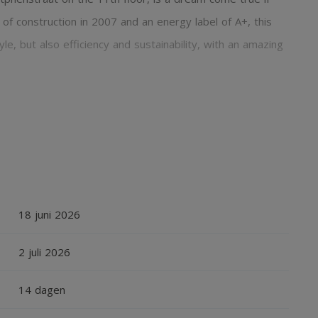
 of construction in 2007 and an energy label of A+, this
e, but also efficiency and sustainability, with an amazing
ith 1 bedroom and amazing view for rent in Amsterdam. The
 and is very well located. Schiphol is only 15 minutes
minutes by bike, and well accessible by public transport
couple)
18 juni 2026
sibility to extend (Diplomatic clause, model C contract)
2 juli 2026
14 dagen