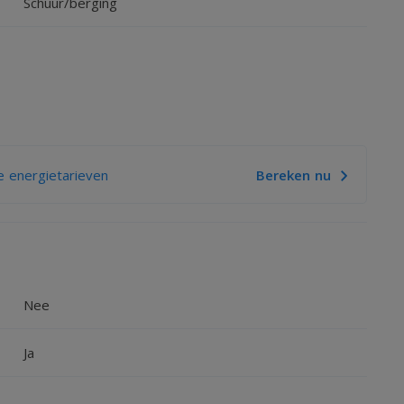
Schuur/berging
APLUS
 energietarieven
Bereken nu
Nee
Ja