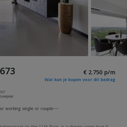
 673
€ 2.750 p/m
Wat kun je kopen voor dit bedrag
007
ouwjaar
r working single or couple~~
utphenstraat on the 11th floor, is a dream come true if