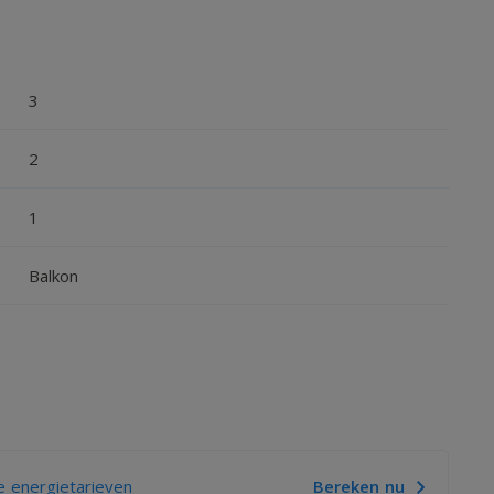
3
2
1
Balkon
APLUS
 energietarieven
Bereken nu