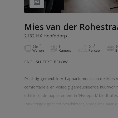
Mies van der Rohestra
2132 HX Hoofddorp
2
2
68m
3
0m
2
Wonen
Kamers
Perceel
B
ENGLISH TEXT BELOW
Prachtig gemeubileerd appartement aan de Mies va
comfortabele en volledig gemeubileerde huurwonin
schitterende appartement in 'Hydepark' biedt alles 
Parkeergelegenheid beschikbaar, vraag ons naar d