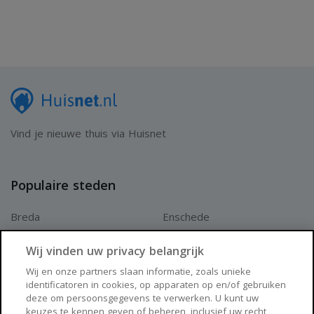
Vind je nieuwe thuis via Huisnet
Populaire steden
Breda
Enschede
Apeldoorn
Amersfoort
Wij vinden uw privacy belangrijk
Haarlem
Zaanstad
Wij en onze partners slaan informatie, zoals unieke
identificatoren in cookies, op apparaten op en/of gebruiken
Arnhem
Zwolle
deze om persoonsgegevens te verwerken. U kunt uw
keuzes te kennen geven of beheren, inclusief uw recht