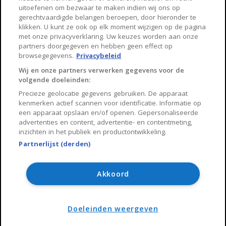
Huisnet
uitoefenen om bezwaar te maken indien wij ons op
gerechtvaardigde belangen beroepen, door hieronder te
klikken. U kunt ze ook op elk moment wijzigen op de pagina
Over Huisnet
met onze privacyverklaring. Uw keuzes worden aan onze
partners doorgegeven en hebben geen effect op
Algemene voorwaarden
browsegegevens.
Privacybeleid
Privacybeleid
Wij en onze partners verwerken gegevens voor de
volgende doeleinden:
Contact
Precieze geolocatie gegevens gebruiken. De apparaat
Sitemap
kenmerken actief scannen voor identificatie. Informatie op
een apparaat opslaan en/of openen. Gepersonaliseerde
advertenties en content, advertentie- en contentmeting,
inzichten in het publiek en productontwikkeling.
Partnerlijst (derden)
Copyright 2026, Huisnet is onderdeel van Property Portals
B.V.
Akkoord
Algemene voorwaarden
Privacy Policy
Doeleinden weergeven
Sitemap
Guntenaar Wonen Bemiddeling
Contact de makelaar
en advies