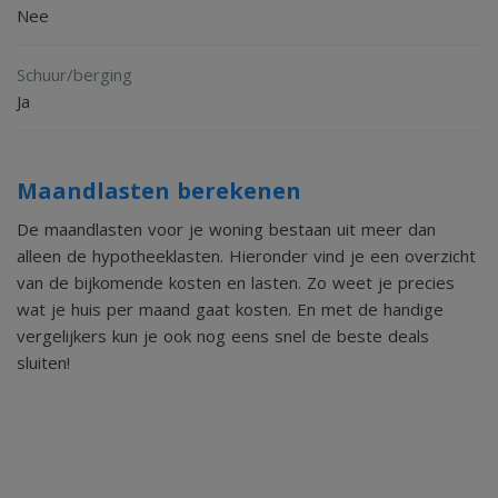
Nee
woning op een ideale locatie. Plan snel een bezichtiging en
laat je verrassen!
Schuur/berging
Ja
Aan deze tekst kunnen geen rechten worden ontleend.
Gunning voorbehouden aan eigenaar.
Maandlasten berekenen
De maandlasten voor je woning bestaan uit meer dan
alleen de hypotheeklasten. Hieronder vind je een overzicht
van de bijkomende kosten en lasten. Zo weet je precies
wat je huis per maand gaat kosten. En met de handige
vergelijkers kun je ook nog eens snel de beste deals
sluiten!