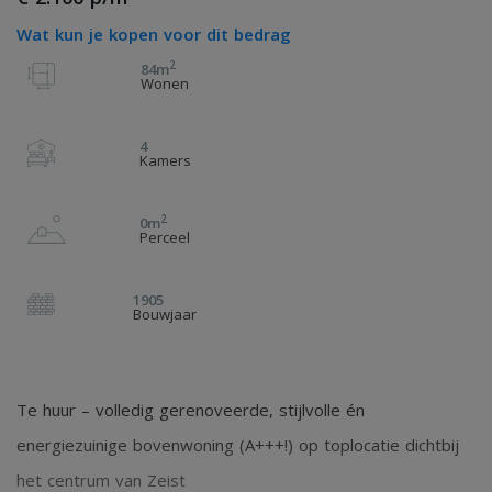
Wat kun je kopen voor dit bedrag
2
84m
Wonen
4
Kamers
2
0m
Perceel
1905
Bouwjaar
Te huur – volledig gerenoveerde, stijlvolle én
energiezuinige bovenwoning (A+++!) op toplocatie dichtbij
het centrum van Zeist