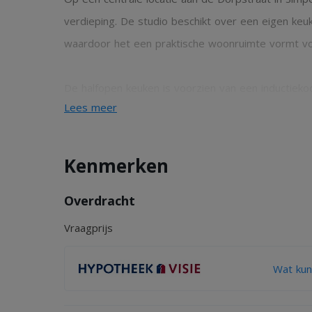
verdieping. De studio beschikt over een eigen k
waardoor het een praktische woonruimte vormt v
De halfopen keuken is voorzien van een inductieko
Lees meer
een douche, toilet en wastafel.
Dankzij de ligging aan de Dorpstraat bevinden win
Kenmerken
afstand.
Overdracht
De huurprijs is exclusief €100,00 voor de stookko
Vraagprijs
elektra meter.
Wat kun
Voor het protocol goed verhuurderschap en de toe
wij u naar handige links onderaan op onze homepa