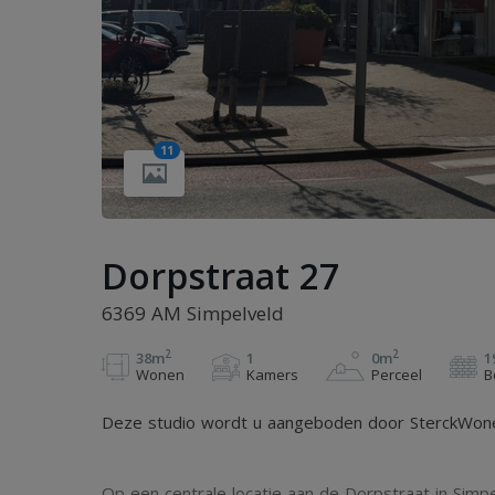
11
Dorpstraat 27
6369 AM Simpelveld
2
2
38m
1
0m
1
Wonen
Kamers
Perceel
B
Deze studio wordt u aangeboden door SterckWonen 
Op een centrale locatie aan de Dorpstraat in Simpe