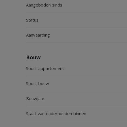
Aangeboden sinds
AANSPRAKELIJKHEID
Status
Het bovenstaande behelst slechts een globale omsc
Aanvaarding
door derden aan onze kantoren verstrekte gegeve
verwerkt doch kunnen ten aanzien van de juisthei
Aan deze brochure kunnen geen rechten worden o
Bouw
Soort appartement
Soort bouw
Bouwjaar
Staat van onderhouden binnen