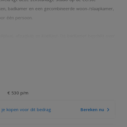
euken, badkamer en een gecombineerde woon-/slaapkamer,
oor één persoon.
okplaat, afzuigkap en koelkast. De badkamer beschikt over
kels, voorzieningen en openbaar vervoer zich op korte
sten en het waterverbruik. De woning heeft een eigen
€ 530 p/m
 je kopen voor dit bedrag
Bereken nu
wijzing huurwoningen aan kandidaat huurders verwijzen
ge.