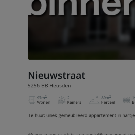
Nieuwstraat
5256 BB Heusden
2
2
97m
2
89m
1
Wonen
Kamers
Perceel
B
Te huur: uniek gemeubileerd appartement in hartj
Wonen in een prachtig gemeentelijk monument met