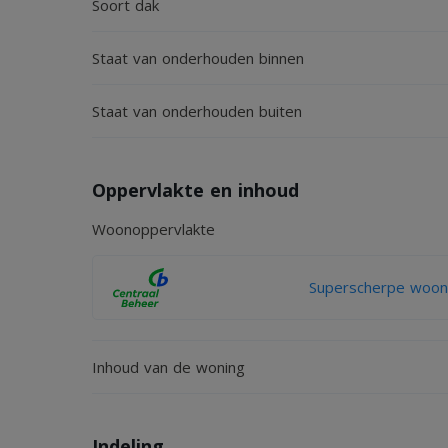
Soort dak
Details
Staat van onderhouden binnen
Huurprijs: €1850 excl GWE per maand
Beschikbaa:r per direct
Staat van onderhouden buiten
Minimale huurtermijn: 12 maanden
Waarborgsom: 2 maanden huur
Oppervlakte en inhoud
Huisdieren niet toegestaan
Niet-rokers voorkeur
Woonoppervlakte
Gunning voorbehouden aan verhuurder
Superscherpe woonv
Wonen in Heusden was nog nooit zo stijlvol en co
bezichtiging!
Inhoud van de woning
Indeling