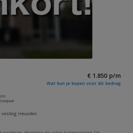
€ 1.850 p/m
Wat kun je kopen voor dit bedrag
900
ouwjaar
e vesting Heusden
 moderne afwerking en volop buitenruimte? Dit