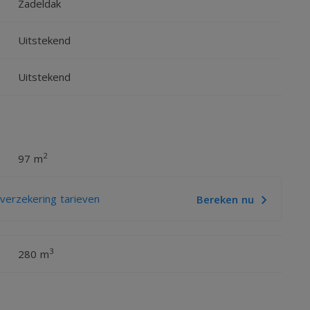
Zadeldak
Uitstekend
Uitstekend
2
97 m
erzekering tarieven
Bereken nu
mfortabel. Interesse? Neem snel contact op voor een
3
280 m