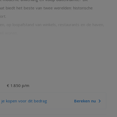
at biedt het beste van twee werelden: historische
rt.
en, op loopafstand van winkels, restaurants en de haven,
 wil wonen.
ang tot de trapkast, garderobe en zonnige binnenplaats.
€ 1.850 p/m
 dankzij grote raampartijen. De pelletkachel zorgt voor een
 je kopen voor dit bedrag
Bereken nu
inductiekookplaat, oven, koelkast, vaatwasser en veel