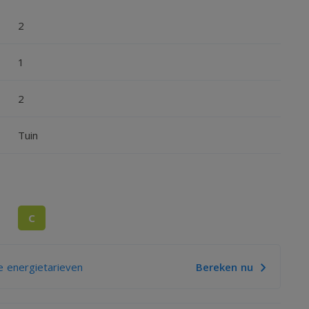
2
1
2
Tuin
C
 energietarieven
Bereken nu