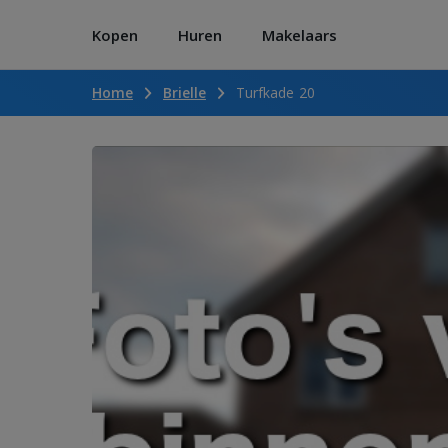
Kopen
Huren
Makelaars
Home
Brielle
Turfkade 20