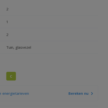
2
1
2
Tuin, glasvezel
C
 energietarieven
Bereken nu