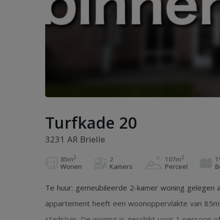
Turfkade 20
3231 AR Brielle
2
2
85m
2
107m
1
Wonen
Kamers
Perceel
B
Te huur: gemeubileerde 2-kamer woning gelegen aa
appartement heeft een woonoppervlakte van 85m
stadstuin. De woning is geschikt voor 1 persoon of 