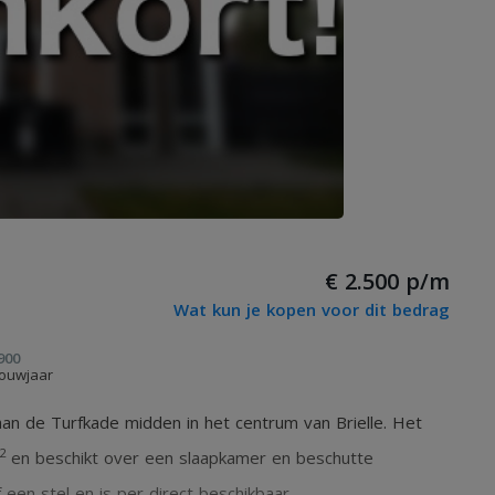
€ 2.500 p/m
Wat kun je kopen voor dit bedrag
900
ouwjaar
n de Turfkade midden in het centrum van Brielle. Het
2
en beschikt over een slaapkamer en beschutte
een stel en is per direct beschikbaar.