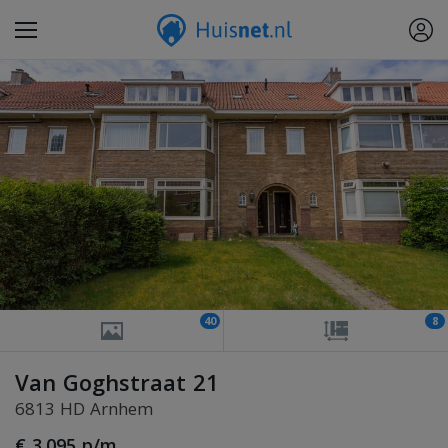
40
8
Van Goghstraat 21
6813 HD Arnhem
€ 3.095 p/m