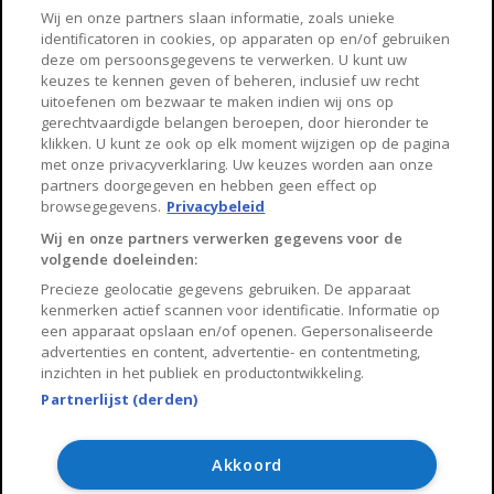
Haarlem
Zaanstad
Wij en onze partners slaan informatie, zoals unieke
identificatoren in cookies, op apparaten op en/of gebruiken
Arnhem
Zwolle
deze om persoonsgegevens te verwerken. U kunt uw
keuzes te kennen geven of beheren, inclusief uw recht
Huisnet
uitoefenen om bezwaar te maken indien wij ons op
gerechtvaardigde belangen beroepen, door hieronder te
klikken. U kunt ze ook op elk moment wijzigen op de pagina
Over Huisnet
met onze privacyverklaring. Uw keuzes worden aan onze
partners doorgegeven en hebben geen effect op
Algemene voorwaarden
browsegegevens.
Privacybeleid
Privacybeleid
Wij en onze partners verwerken gegevens voor de
volgende doeleinden:
Contact
Precieze geolocatie gegevens gebruiken. De apparaat
Sitemap
kenmerken actief scannen voor identificatie. Informatie op
een apparaat opslaan en/of openen. Gepersonaliseerde
advertenties en content, advertentie- en contentmeting,
inzichten in het publiek en productontwikkeling.
Partnerlijst (derden)
Copyright 2026, Huisnet is onderdeel van Property Portals
B.V.
Akkoord
Algemene voorwaarden