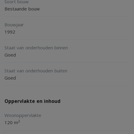
Soort bouw
- No guarantors, the tenant must meet the income
Bestaande bouw
requirement himself
Bouwjaar
- Smoking not allowed
1992
- Tenancy agreements subject to owner’s consent
- Measurements not conform NEN 2580
Staat van onderhouden binnen
Goed
The rental price of this house is exclusive
Staat van onderhouden buiten
Gas/Electricity/Water, TV/Internet and local Taxes.
Goed
Oppervlakte en inhoud
Woonoppervlakte
2
120 m