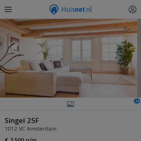
24
Singel 25F
1012 VC Amsterdam
€ 3.500 p/m