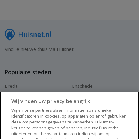
Vind je nieuwe thuis via Huisnet
Populaire steden
Breda
Enschede
Apeldoorn
Amersfoort
Wij vinden uw privacy belangrijk
Haarlem
Zaanstad
Wij en onze partners slaan informatie, zoals unieke
identificatoren in cookies, op apparaten op en/of gebruiken
Arnhem
Zwolle
deze om persoonsgegevens te verwerken. U kunt uw
keuzes te kennen geven of beheren, inclusief uw recht
Huisnet
uitoefenen om bezwaar te maken indien wij ons op