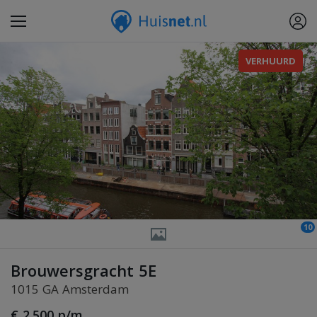
VERHUURD
10
Brouwersgracht 5E
1015 GA Amsterdam
€ 2.500 p/m