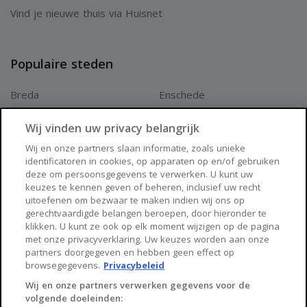
Vind je nieuwe thuis via Huisnet
Populaire steden
Breda
Enschede
Apeldoorn
Amersfoort
Wij vinden uw privacy belangrijk
Haarlem
Zaanstad
Wij en onze partners slaan informatie, zoals unieke
identificatoren in cookies, op apparaten op en/of gebruiken
Arnhem
Zwolle
deze om persoonsgegevens te verwerken. U kunt uw
keuzes te kennen geven of beheren, inclusief uw recht
Huisnet
uitoefenen om bezwaar te maken indien wij ons op
gerechtvaardigde belangen beroepen, door hieronder te
klikken. U kunt ze ook op elk moment wijzigen op de pagina
Over Huisnet
met onze privacyverklaring. Uw keuzes worden aan onze
partners doorgegeven en hebben geen effect op
Algemene voorwaarden
browsegegevens.
Privacybeleid
Privacybeleid
Wij en onze partners verwerken gegevens voor de
volgende doeleinden:
Contact