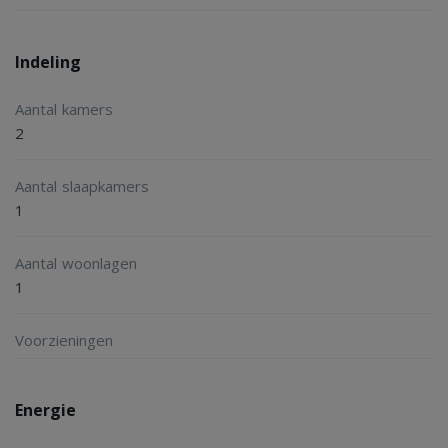
and nd local taxes. On top of the rent comes € 125,00 for
heating and € 50,00 for tv/Internet
Indeling
Aantal kamers
2
Aantal slaapkamers
1
Aantal woonlagen
1
Voorzieningen
Energie