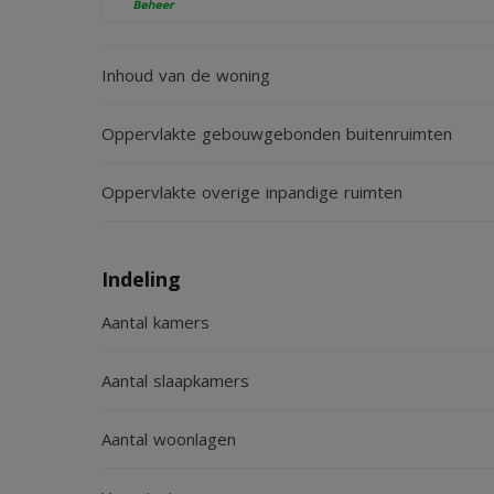
Bent u op zoek naar een instapklare, energiezuinig
Vraag dan via onze website een bezichtiging aan 
Inhoud van de woning
benedenwoning.
Oppervlakte gebouwgebonden buitenruimten
Oppervlakte overige inpandige ruimten
Indeling
Aantal kamers
Aantal slaapkamers
Aantal woonlagen