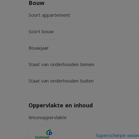
Bouw
Soort appartement
Daarnaast beschikt het appartement over een zeer
opslagruimte.
Soort bouw
Bouwjaar
Huurvoorwaarden
Staat van onderhouden binnen
Verhuur voor een periode van 2 jaar
Verhuur op basis van diplomatenclausule
Staat van onderhouden buiten
Gunning voorbehouden aan verhuurder
Huurprijs exclusief gas, water en elektra
Oppervlakte en inhoud
Minimale inkomenseis: bruto maandinkomen van mi
Woonoppervlakte
Huisdieren niet toegestaan
Roken niet toegestaan
Superscherpe woonv