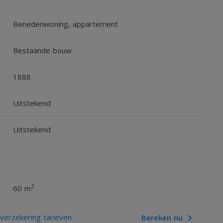
Benedenwoning, appartement
 ruime kelder onder de woning, ideaal voor extra
Bestaande bouw
1888
Uitstekend
Uitstekend
nimaal 3 keer de maandhuur
2
60 m
erzekering tarieven
Bereken nu