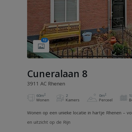
12
Cuneralaan 8
3911 AC Rhenen
2
2
60m
2
0m
1
Wonen
Kamers
Perceel
B
Wonen op een unieke locatie in hartje Rhenen – 
en uitzicht op de Rijn