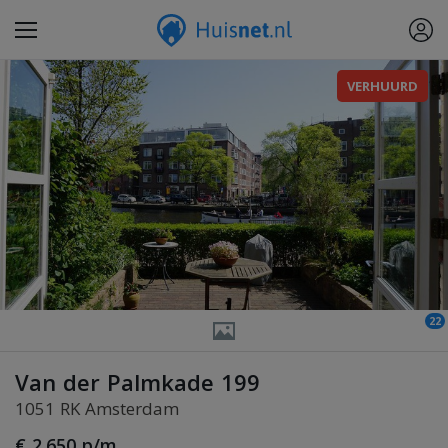
VERHUURD
22
Van der Palmkade 199
1051 RK Amsterdam
€ 2.650 p/m