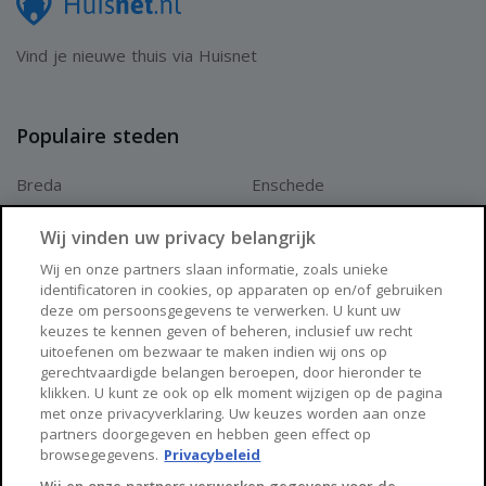
Vind je nieuwe thuis via Huisnet
Populaire steden
Breda
Enschede
Apeldoorn
Amersfoort
Wij vinden uw privacy belangrijk
Haarlem
Zaanstad
Wij en onze partners slaan informatie, zoals unieke
identificatoren in cookies, op apparaten op en/of gebruiken
Arnhem
Zwolle
deze om persoonsgegevens te verwerken. U kunt uw
keuzes te kennen geven of beheren, inclusief uw recht
Huisnet
uitoefenen om bezwaar te maken indien wij ons op
gerechtvaardigde belangen beroepen, door hieronder te
klikken. U kunt ze ook op elk moment wijzigen op de pagina
Over Huisnet
met onze privacyverklaring. Uw keuzes worden aan onze
partners doorgegeven en hebben geen effect op
Algemene voorwaarden
browsegegevens.
Privacybeleid
Privacybeleid