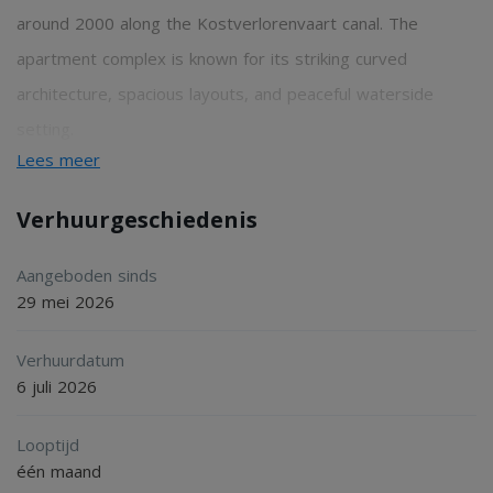
around 2000 along the Kostverlorenvaart canal. The
apartment complex is known for its striking curved
architecture, spacious layouts, and peaceful waterside
setting.
Lees meer
The neighborhood around Van der Palmkade belongs to
Verhuurgeschiedenis
the popular Staatsliedenbuurt / Westerpark area, just on
the edge of the famous Jordaan district. Residents enjoy a
Aangeboden sinds
29 mei 2026
unique balance between tranquility and city life. Within
walking distance you will find trendy cafés, restaurants,
Verhuurdatum
boutique shops, supermarkets, and cultural hotspots, while
6 juli 2026
the city center remains only a few minutes away by bike or
Looptijd
public transport.
één maand