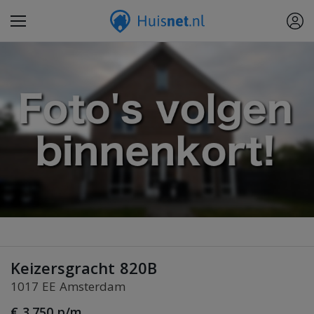
Keizersgracht 820B
1017 EE Amsterdam
€ 3.750 p/m