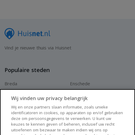
Vind je nieuwe thuis via Huisnet
Populaire steden
Breda
Enschede
Apeldoorn
Amersfoort
Wij vinden uw privacy belangrijk
Haarlem
Zaanstad
Wij en onze partners slaan informatie, zoals unieke
identificatoren in cookies, op apparaten op en/of gebruiken
Arnhem
Zwolle
deze om persoonsgegevens te verwerken. U kunt uw
keuzes te kennen geven of beheren, inclusief uw recht
Huisnet
uitoefenen om bezwaar te maken indien wij ons op