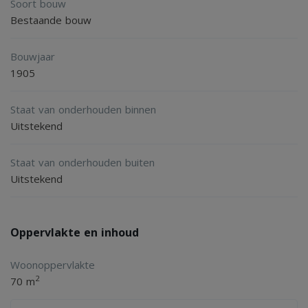
Soort bouw
- Direct view of the canals
Bestaande bouw
- Built-in closet
Bouwjaar
1905
Conditions:
- Pets not allowed
Staat van onderhouden binnen
- Sharing not allowed
Uitstekend
- No guarantors, the tenant needs to be able to pay the
Staat van onderhouden buiten
rent himself
Uitstekend
- Smoking not allowed
- Measurements not conform NEN 2580
Oppervlakte en inhoud
Appliances:
Woonoppervlakte
- Cooking: Induction
2
70 m
- Fridge: Available