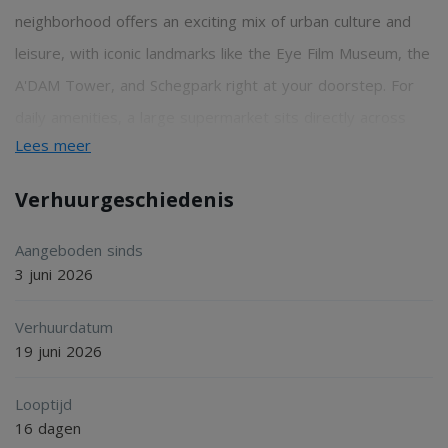
neighborhood offers an exciting mix of urban culture and
leisure, with iconic landmarks like the Eye Film Museum, the
A'DAM Tower, and Schegpark right at your doorstep. For
daily amenities, a large supermarket sits directly across
Lees meer
the street.
Verhuurgeschiedenis
Public transport is exceptionally convenient, with the free
24/7 ferry service whisking you across the water to
Aangeboden sinds
3 juni 2026
Amsterdam Central Station in just a few minutes.
Verhuurdatum
Details:
19 juni 2026
2
- Size of the property: 56 m
Looptijd
- Number of bedrooms: 1
16 dagen
- Number of bathrooms: 1