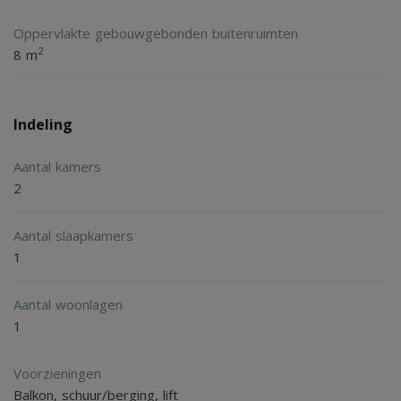
On top of the rental price comes an advance payment of
Oppervlakte gebouwgebonden buitenruimten
€145,00 euro per month for heating/cooling.
2
8 m
Indeling
Aantal kamers
2
Aantal slaapkamers
1
Aantal woonlagen
1
Voorzieningen
Balkon, schuur/berging, lift