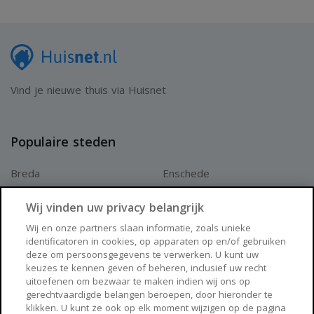
Vind je nieuwe thuis via Huisnet
Populaire steden
Breda
Enschede
Apeldoorn
Amersfoort
Wij vinden uw privacy belangrijk
Haarlem
Zaanstad
Wij en onze partners slaan informatie, zoals unieke
identificatoren in cookies, op apparaten op en/of gebruiken
Arnhem
Zwolle
deze om persoonsgegevens te verwerken. U kunt uw
keuzes te kennen geven of beheren, inclusief uw recht
Huisnet
uitoefenen om bezwaar te maken indien wij ons op
gerechtvaardigde belangen beroepen, door hieronder te
klikken. U kunt ze ook op elk moment wijzigen op de pagina
Over Huisnet