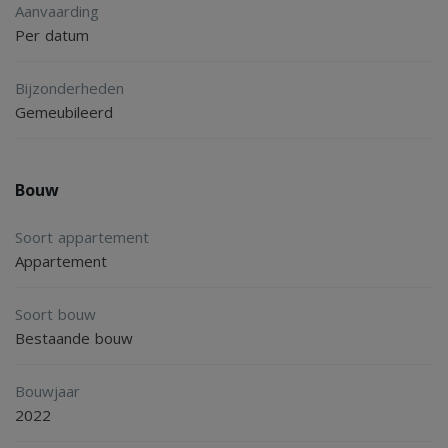
Aanvaarding
- Floor cooling
Per datum
- Energy label: A++
- Balcony
Bijzonderheden
Gemeubileerd
- Bike storage space
Appliances:
Bouw
- Fridge: Available
Soort appartement
- Freezer: Available
Appartement
- Dishwasher: Available
- Oven: Available
Soort bouw
Bestaande bouw
- Microwave: Available
- Washer: Available
Bouwjaar
- Dryer: Available
2022