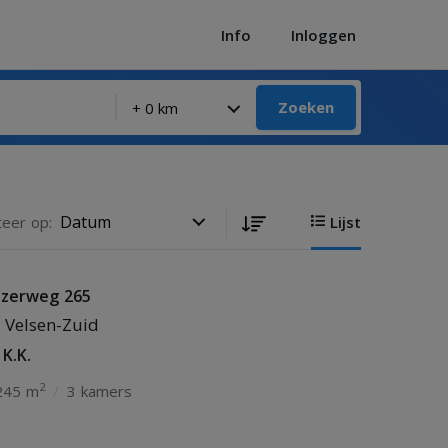
Info
Inloggen
Zoeken
teer op:
Lijst
izerweg 265
 Velsen-Zuid
 K.K.
2
45 m
/
3 kamers