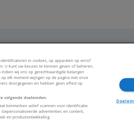
Populaire steden
 identificatoren in cookies, op apparaten op en/of
n. U kunt uw keuzes te kennen geven of beheren,
Breda
Enschede
 indien wij ons op gerechtvaardigde belangen
k op elk moment wijzigen op de pagina met onze
Apeldoorn
Amersfoort
tners doorgegeven en hebben geen effect op
Haarlem
Zaanstad
de volgende doeleinden:
Arnhem
Zwolle
Doelei
at kenmerken actief scannen voor identificatie.
 Gepersonaliseerde advertenties en content,
liek en productontwikkeling.