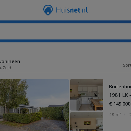
woningen
Sor
n-Zuid
Buitenhu
1981 LK -
€ 149.000
2
48 m
/
2