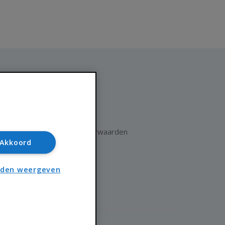
Huisnet
Over Huisnet
Algemene voorwaarden
Akkoord
Privacybeleid
Contact
nden weergeven
Sitemap