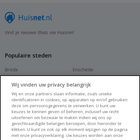
Vind je nieuwe thuis via Huisnet
Populaire steden
Breda
Enschede
Apeldoorn
Amersfoort
Wij vinden uw privacy belangrijk
Haarlem
Zaanstad
Wij en onze partners slaan informatie, zoals unieke
identificatoren in cookies, op apparaten op en/of gebruiken
Arnhem
Zwolle
deze om persoonsgegevens te verwerken. U kunt uw
keuzes te kennen geven of beheren, inclusief uw recht
Huisnet
uitoefenen om bezwaar te maken indien wij ons op
gerechtvaardigde belangen beroepen, door hieronder te
klikken. U kunt ze ook op elk moment wijzigen op de pagina
Over Huisnet
met onze privacyverklaring. Uw keuzes worden aan onze