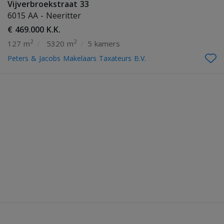
Vijverbroekstraat 33
6015 AA - Neeritter
€ 469.000 K.K.
2
2
127 m
/
5320 m
/
5 kamers
Peters & Jacobs Makelaars Taxateurs B.V.