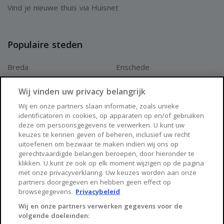
Vind je nieuwe thuis via Huisnet
Populaire steden
Breda
Enschede
Apeldoorn
Amersfoort
Wij vinden uw privacy belangrijk
Haarlem
Zaanstad
Wij en onze partners slaan informatie, zoals unieke
identificatoren in cookies, op apparaten op en/of gebruiken
Arnhem
Zwolle
deze om persoonsgegevens te verwerken. U kunt uw
keuzes te kennen geven of beheren, inclusief uw recht
Huisnet
uitoefenen om bezwaar te maken indien wij ons op
gerechtvaardigde belangen beroepen, door hieronder te
klikken. U kunt ze ook op elk moment wijzigen op de pagina
Over Huisnet
met onze privacyverklaring. Uw keuzes worden aan onze
partners doorgegeven en hebben geen effect op
Algemene voorwaarden
browsegegevens.
Privacybeleid
Privacybeleid
Wij en onze partners verwerken gegevens voor de
volgende doeleinden:
Contact