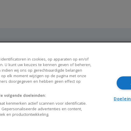
Populaire steden
 identificatoren in cookies, op apparaten op en/of
n. U kunt uw keuzes te kennen geven of beheren,
Breda
Enschede
 indien wij ons op gerechtvaardigde belangen
k op elk moment wijzigen op de pagina met onze
Apeldoorn
Amersfoort
tners doorgegeven en hebben geen effect op
Haarlem
Zaanstad
de volgende doeleinden:
Arnhem
Zwolle
Doelei
at kenmerken actief scannen voor identificatie.
 Gepersonaliseerde advertenties en content,
liek en productontwikkeling.