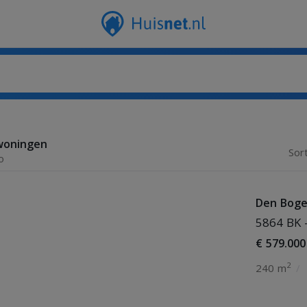
woningen
Sor
o
Den Boge
5864 BK 
€ 579.000
2
240 m
/