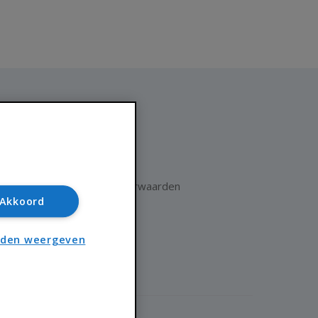
Huisnet
Over Huisnet
Algemene voorwaarden
Akkoord
Privacybeleid
Contact
nden weergeven
Sitemap