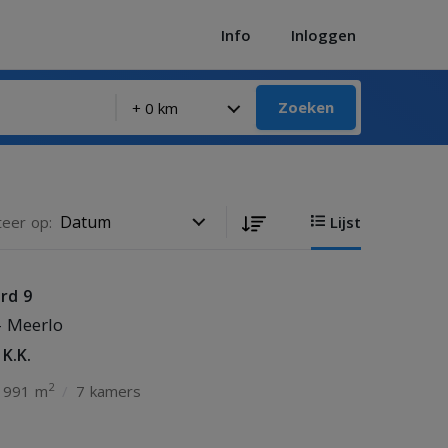
Info
Inloggen
Zoeken
teer op:
Lijst
rd 9
- Meerlo
 K.K.
2
991 m
/
7 kamers