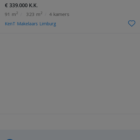
€ 339.000 K.K.
2
2
91 m
/
323 m
/
4 kamers
KenT Makelaars Limburg