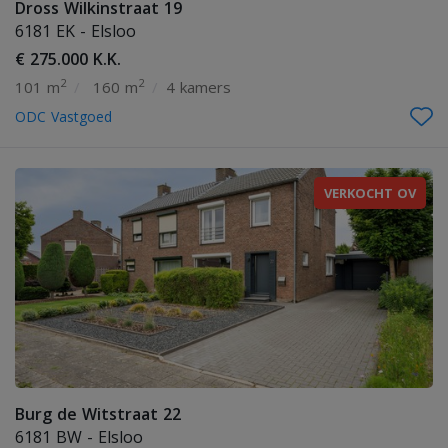
Dross Wilkinstraat 19
6181 EK - Elsloo
€ 275.000 K.K.
2
2
101 m
/
160 m
/
4 kamers
ODC Vastgoed
VERKOCHT OV
Burg de Witstraat 22
6181 BW - Elsloo