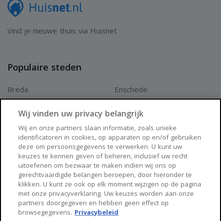
Vind je nieuwe thuis via Huisnet
Populaire steden
Breda
Enschede
Apeldoorn
Amersfoort
Wij vinden uw privacy belangrijk
Haarlem
Zaanstad
Wij en onze partners slaan informatie, zoals unieke
identificatoren in cookies, op apparaten op en/of gebruiken
Arnhem
Zwolle
deze om persoonsgegevens te verwerken. U kunt uw
keuzes te kennen geven of beheren, inclusief uw recht
Huisnet
uitoefenen om bezwaar te maken indien wij ons op
gerechtvaardigde belangen beroepen, door hieronder te
klikken. U kunt ze ook op elk moment wijzigen op de pagina
Over Huisnet
met onze privacyverklaring. Uw keuzes worden aan onze
partners doorgegeven en hebben geen effect op
Algemene voorwaarden
browsegegevens.
Privacybeleid