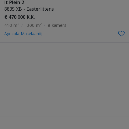
It Plein 2
8835 XB - Easterlittens
€ 470.000 K.K.
2
2
410 m
/
300 m
/
8 kamers
Agricola Makelaardij