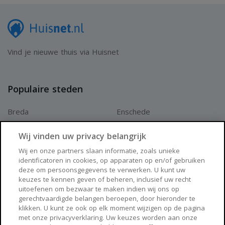
Vind je nieuwe thuis via Huisnet
Populaire steden
Breda
Enschede
Apeldoorn
Amersfoort
Wij vinden uw privacy belangrijk
Haarlem
Zaanstad
Wij en onze partners slaan informatie, zoals unieke
identificatoren in cookies, op apparaten op en/of gebruiken
Arnhem
Zwolle
deze om persoonsgegevens te verwerken. U kunt uw
keuzes te kennen geven of beheren, inclusief uw recht
Huisnet
uitoefenen om bezwaar te maken indien wij ons op
gerechtvaardigde belangen beroepen, door hieronder te
klikken. U kunt ze ook op elk moment wijzigen op de pagina
Over Huisnet
met onze privacyverklaring. Uw keuzes worden aan onze