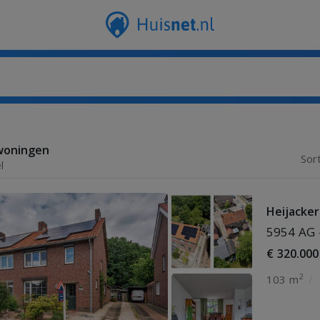
woningen
Sor
l
Heijacker
5954 AG 
€ 320.000
2
103 m
/