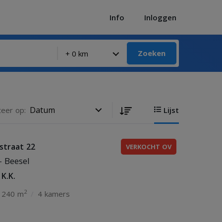
Info
Inloggen
Zoeken
teer op:
Lijst
straat 22
VERKOCHT OV
- Beesel
 K.K.
2
240 m
/
4 kamers