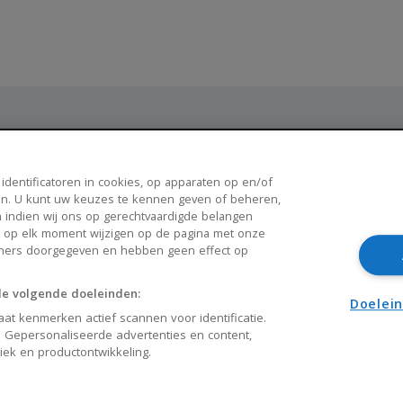
Populaire steden
 identificatoren in cookies, op apparaten op en/of
n. U kunt uw keuzes te kennen geven of beheren,
Breda
Enschede
 indien wij ons op gerechtvaardigde belangen
k op elk moment wijzigen op de pagina met onze
Apeldoorn
Amersfoort
tners doorgegeven en hebben geen effect op
Haarlem
Zaanstad
de volgende doeleinden:
Arnhem
Zwolle
Doelei
at kenmerken actief scannen voor identificatie.
 Gepersonaliseerde advertenties en content,
liek en productontwikkeling.