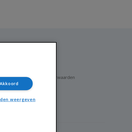
Huisnet
Over Huisnet
Algemene voorwaarden
Akkoord
Privacybeleid
Contact
nden weergeven
Sitemap