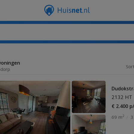
woningen
Sor
ddorp
Dudokstr
2132 HT 
€ 2.400 p
2
69 m
/
3