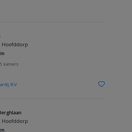
s
- Hoofddorp
/m
5 kamers
rdij B.V.
Berghlaan
- Hoofddorp
/m