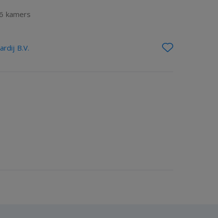
6 kamers
rdij B.V.