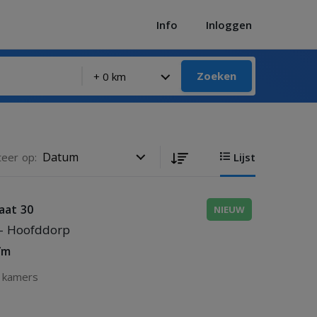
Info
Inloggen
Zoeken
teer op:
Lijst
aat 30
NIEUW
- Hoofddorp
/m
 kamers