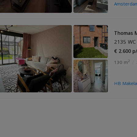
Amsterda
Thomas M
2135 WC 
€ 2.600 p
2
130 m
/
HB Makelaa