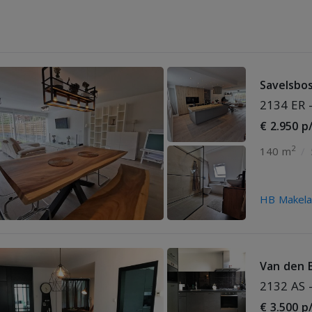
Savelsbo
2134 ER 
€ 2.950 p
2
140 m
/
HB Makelaa
Van den 
2132 AS 
€ 3.500 p