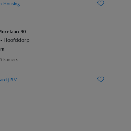
m Housing
orelaan 90
- Hoofddorp
/m
5 kamers
rdij B.V.