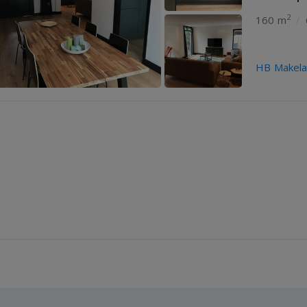
2
160 m
/
HB Makelaa