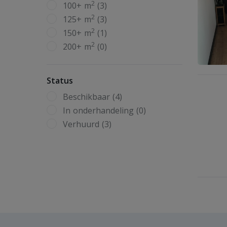
2
100+ m
(3)
2
125+ m
(3)
2
150+ m
(1)
2
200+ m
(0)
Status
Beschikbaar (4)
In onderhandeling (0)
Verhuurd (3)