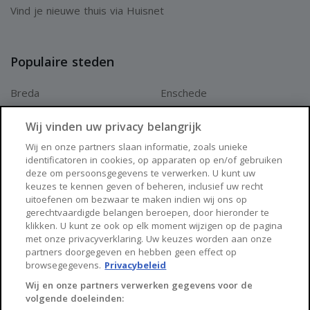
Vind je nieuwe thuis via Huisnet
Populaire steden
Breda
Enschede
Apeldoorn
Amersfoort
Wij vinden uw privacy belangrijk
Haarlem
Zaanstad
Wij en onze partners slaan informatie, zoals unieke
identificatoren in cookies, op apparaten op en/of gebruiken
Arnhem
Zwolle
deze om persoonsgegevens te verwerken. U kunt uw
keuzes te kennen geven of beheren, inclusief uw recht
Huisnet
uitoefenen om bezwaar te maken indien wij ons op
gerechtvaardigde belangen beroepen, door hieronder te
klikken. U kunt ze ook op elk moment wijzigen op de pagina
Over Huisnet
met onze privacyverklaring. Uw keuzes worden aan onze
partners doorgegeven en hebben geen effect op
Algemene voorwaarden
browsegegevens.
Privacybeleid
Privacybeleid
Wij en onze partners verwerken gegevens voor de
volgende doeleinden:
Contact